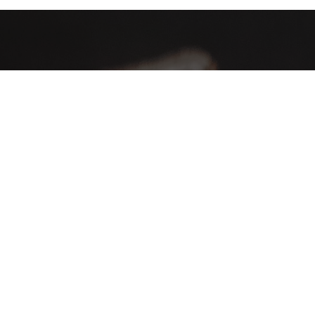
AHA Global, a brand you can trust and rely on.
Contact Info